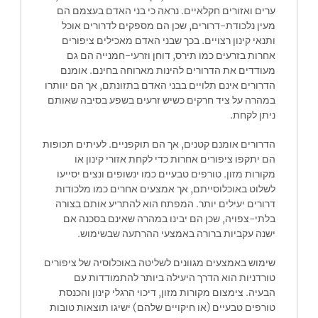
ערים ואזורים חקלאיים. נראה כי בני האדם בעצמם הם
מעין נלכודת-דרורים, שכן הם מספקים לדרורים אוכל
ותנאי קינון רצויים. בכך שבני האדם מאכילים ציפורים
אחרות בזרעים כמו תירס, דוחן וזרעי-חמנייה הם גם
מעודדים את הדרורים להינות מארוחה בחינם. אומנם
הדרורים אינם תלויים בבני האדם בתזונתם, אך הם יוותרו
במהרה על ציד חרקים כשיש זרעים בשפע בסיבה שאותם
ניתן לקחת.
הדרורים אומנם קטנים, אך הם תוקפניים. לעיתים תכופות
הם יתקפו ציפורים אחרות כדי לקחת אזורי קינון או
מקורות מזון. טורפים טבעיים כמו ינשופים ונצים יסייעו
לשלוט באוכלוסייתם, אך אמצעים אחרים כמו מלכודות
דרורים יעילים יותר. המפתח הוא להתריע אותם בצורה
בלתי-צפויה, שכן הם יבינו במהרה שאינם בסכנה אם
ישנה עקביות ברורה באמצעי ההרתעה שבשימוש.
שימוש באמצעים מגוונים לשליטה באוכלוסיה של ציפורים
טורדניות הוא הדרך היעילה ביותר להתמודדות עם
הבעיה. צימצום מקורות מזון, דיכוי הרגלי קינון והכנסת
טורפים טבעיים (או חיקויים שלהם) ישיגו תוצאות טובות