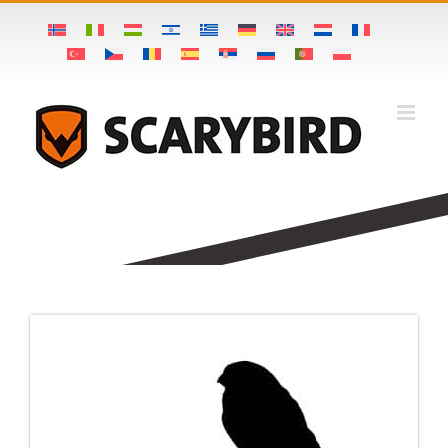
Ski
t
conten