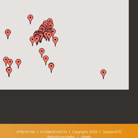
© Copyright
2026 | Scarybird | כל הזכויות שמורות |
סודיות ומידע
משפטי
| Website by
Harko