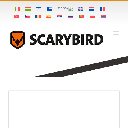
Ski
t
conten