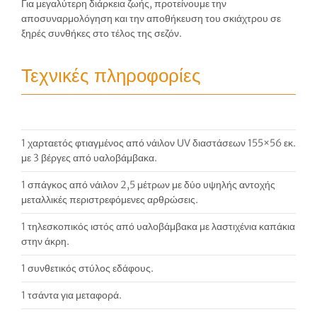
Για μεγαλύτερη διάρκεια ζωής, προτείνουμε την
αποσυναρμολόγηση και την αποθήκευση του σκιάχτρου σε
ξηρές συνθήκες στο τέλος της σεζόν.
Τεχνικές πληροφορίες
1 χαρταετός φτιαγμένος από νάιλον UV διαστάσεων 155×56 εκ.
με 3 βέργες από υαλοβάμβακα.
1 σπάγκος από νάιλον 2,5 μέτρων με δύο υψηλής αντοχής
μεταλλικές περιστρεφόμενες αρθρώσεις.
1 τηλεσκοπικός ιστός από υαλοβάμβακα με λαστιχένια καπάκια
στην άκρη.
1 συνθετικός στύλος εδάφους.
1 τσάντα για μεταφορά.