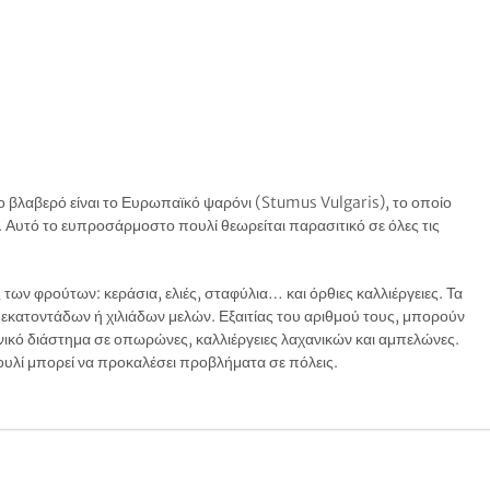
ο βλαβερό είναι το Ευρωπαϊκό ψαρόνι (Stumus Vulgaris), το οποίο
. Αυτό το ευπροσάρμοστο πουλί θεωρείται παρασιτικό σε όλες τις
των φρούτων: κεράσια, ελιές, σταφύλια… και όρθιες καλλιέργειες. Τα
κατοντάδων ή χιλιάδων μελών. Εξαιτίας του αριθμού τους, μπορούν
ικό διάστημα σε οπωρώνες, καλλιέργειες λαχανικών και αμπελώνες.
ουλί μπορεί να προκαλέσει προβλήματα σε πόλεις.