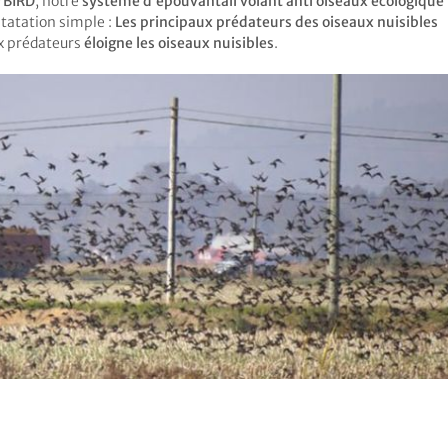
YBIRD
, notre
système d’épouvantail volant anti oiseaux écologique
tatation simple :
Les principaux prédateurs des oiseaux nuisibles
ux prédateurs
éloigne les oiseaux nuisibles
.