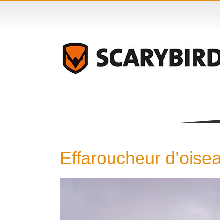
Passer
au
contenu
Effaroucheur d’oisea