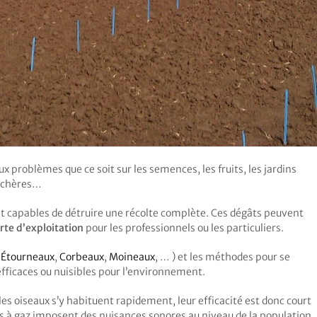
x problèmes que ce soit sur les semences, les fruits, les jardins
aîchères…
ont capables de détruire une récolte complète. Ces dégâts peuvent
te d’exploitation
pour les professionnels ou les particuliers.
,
Étourneaux
,
Corbeaux
,
Moineaux
, … ) et les méthodes pour se
fficaces ou nuisibles pour l’environnement.
les oiseaux s’y habituent rapidement, leur efficacité est donc court
s à gaz imposent des nuisances sonores au niveau de la population,