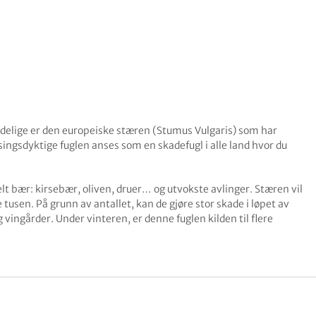
delige er den europeiske stæren (Stumus Vulgaris) som har
singsdyktige fuglen anses som en skadefugl i alle land hvor du
t bær: kirsebær, oliven, druer… og utvokste avlinger. Stæren vil
tusen. På grunn av antallet, kan de gjøre stor skade i løpet av
 vingårder. Under vinteren, er denne fuglen kilden til flere