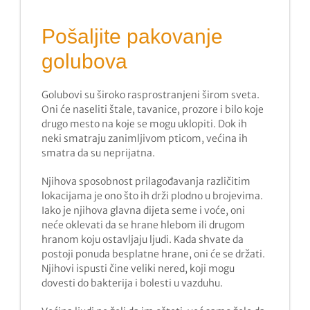
Pošaljite pakovanje
golubova
Golubovi su široko rasprostranjeni širom sveta.
Oni će naseliti štale, tavanice, prozore i bilo koje
drugo mesto na koje se mogu uklopiti. Dok ih
neki smatraju zanimljivom pticom, većina ih
smatra da su neprijatna.
Njihova sposobnost prilagođavanja različitim
lokacijama je ono što ih drži plodno u brojevima.
Iako je njihova glavna dijeta seme i voće, oni
neće oklevati da se hrane hlebom ili drugom
hranom koju ostavljaju ljudi. Kada shvate da
postoji ponuda besplatne hrane, oni će se držati.
Njihovi ispusti čine veliki nered, koji mogu
dovesti do bakterija i bolesti u vazduhu.