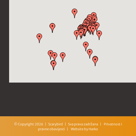
© Copyright
2026 | Scarybird | Sva prava zadržana |
Privatnost i
pravne obavijesti
| Website by
Harko