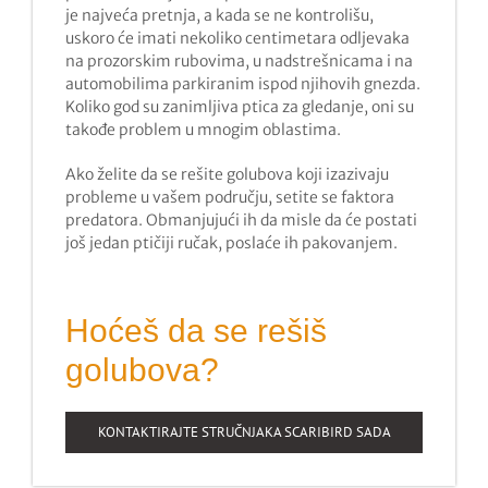
je najveća pretnja, a kada se ne kontrolišu,
uskoro će imati nekoliko centimetara odljevaka
na prozorskim rubovima, u nadstrešnicama i na
automobilima parkiranim ispod njihovih gnezda.
Koliko god su zanimljiva ptica za gledanje, oni su
takođe problem u mnogim oblastima.
Ako želite da se rešite golubova koji izazivaju
probleme u vašem području, setite se faktora
predatora. Obmanjujući ih da misle da će postati
još jedan ptičiji ručak, poslaće ih pakovanjem.
Hoćeš da se rešiš
golubova?
KONTAKTIRAJTE STRUČNJAKA SCARIBIRD SADA