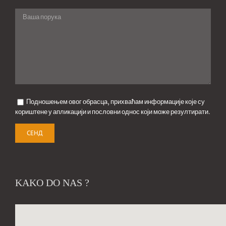
Подношењем овог обрасца, прихваћам информације које су
кориштене у апликацији и пословни однос који може резултирати.
KAKO DO NAS ?