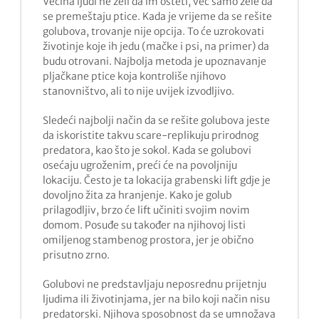
Većina ljudi ne želi da im ošteti, već samo žele da
se premeštaju ptice. Kada je vrijeme da se rešite
golubova, trovanje nije opcija. To će uzrokovati
životinje koje ih jedu (mačke i psi, na primer) da
budu otrovani. Najbolja metoda je upoznavanje
pljačkane ptice koja kontroliše njihovo
stanovništvo, ali to nije uvijek izvodljivo.
Sledeći najbolji način da se rešite golubova jeste
da iskoristite takvu scare-replikuju prirodnog
predatora, kao što je sokol. Kada se golubovi
osećaju ugroženim, preći će na povoljniju
lokaciju. Često je ta lokacija grabenski lift gdje je
dovoljno žita za hranjenje. Kako je golub
prilagodljiv, brzo će lift učiniti svojim novim
domom. Posuđe su također na njihovoj listi
omiljenog stambenog prostora, jer je obično
prisutno zrno.
Golubovi ne predstavljaju neposrednu prijetnju
ljudima ili životinjama, jer na bilo koji način nisu
predatorski. Njihova sposobnost da se umnožava